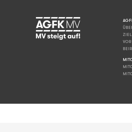
AGF
ÜBE
ZIE
VOR
BEI
MIT
MIT
MIT