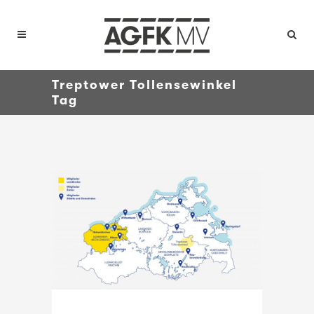
Treptower Tollensewinkel
Tag