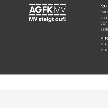
AGF
ÜBE
ZIE
VOR
BEI
MIT
MIT
MIT