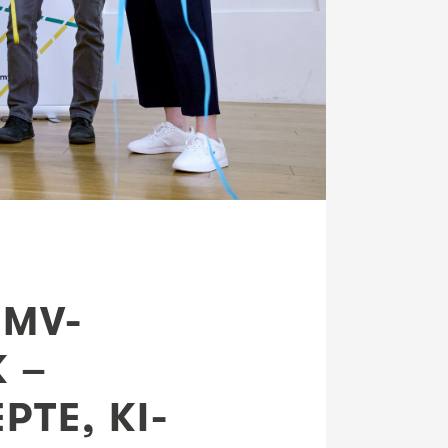
 MV-
 –
TE, KI-