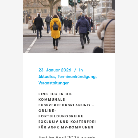
23. Januar 2026
In
Aktuelles
,
Terminankündigung
,
Veranstaltungen
EINSTIEG IN DIE
KOMMUNALE
FUSSVERKEHRSPLANUNG – O
NLINE-F
ORTBILDUNGSREIHE E
XKLUSIV UND KOSTENFREI F
ÜR AGFK MV-KOMMUNEN
Erst im April 2025 wurde